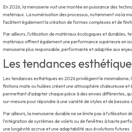
En 2026, la menuiserie voit une montée en puissance des technol
matériaux. La numérisation des processus, notamment via la modé
facilitent également la création de formes complexes et de finit
Par ailleurs, l’utilisation de matériaux écologiques et durables, 
matériaux offrent également une performance supérieure en isol
menuiserie plus responsable, performante et adaptée aux enjeu
Les tendances esthétique
Les tendances esthétiques en 2026 privilégient le minimalisme, la so
finitions mate ou huilées créent une atmosphère chaleureuse et
permettant d’adapter chaque pièce à des envies différentes, qu’i
sur-mesure pour répondre à une variété de styles et de besoins 
Par ailleurs, la menuiserie durable ne se limite pas à l’utilisati
l’intégration de systèmes de volets ou de fenêtres à haute perf
une longévité accrue et une adaptabilité aux évolutions futures.