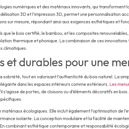
ogies numériques et des matériaux innovants, qui transforment la 
lisation 3D et l’impression 3D, permet une personnalisation accr
ions sur mesure, répondant ainsi aux exigences esthétiques et fonct
tels que le bois certifié, le bambou, et les composites renouvelable
ation thermique et phonique. La combinaison de ces innovations te
x climatiques.
s et durables pour une m
briété, tout en valorisant l’authenticité du bois naturel. La simplic
 élégante dans les espaces intérieurs comme extérieurs.
Les menui
l s’agisse de portes, de cloisons ou d’éléments décoratifs en bois
spécifiques.
on de matériaux écologiques. Elle inclut également l’optimisation de
ormance isolante. La conception modulaire et la facilité de maint
 En combinant esthétique contemporaine et responsabilité écologiq