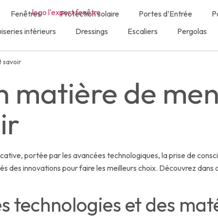
Fenêtres
Protection solaire
Portes d’Entrée
P
series intérieurs
Dressings
Escaliers
Pergolas
t savoir
n matière de menu
ir
ficative, portée par les avancées technologiques, la prise de con
formés des innovations pour faire les meilleurs choix. Découvrez dans
es technologies et des mat