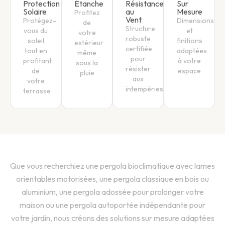
Protection
Étanche
Résistance
Sur
Solaire
au
Mesure
Profitez
Vent
Protégez-
Dimensions
de
Structure
vous du
et
votre
robuste
soleil
finitions
extérieur
certifiée
tout en
adaptées
même
pour
profitant
à votre
sous la
résister
de
espace
pluie
aux
votre
intempéries
terrasse
Que vous recherchiez une pergola bioclimatique avec lames
orientables motorisées, une pergola classique en bois ou
aluminium, une pergola adossée pour prolonger votre
maison ou une pergola autoportée indépendante pour
votre jardin, nous créons des solutions sur mesure adaptées