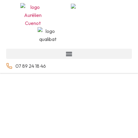
07 89 24 18 46
Pergolas Sur
Mesure
Prolongez votre espace de vie et profitez de
votre terrasse toute l’année