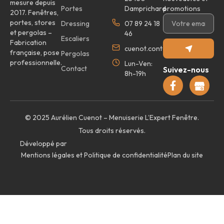
mesure depuis
Portes
Damprichard
promotions
2017. Fenêtres,
portes, stores
Dressing
07 89 24 18
et pergolas –
46
Escaliers
Fabrication
cuenot.contact@yahoo.com
française, pose
Pergolas
professionnelle.
Lun-Ven:
Contact
Suivez-nous
8h-19h
© 2025 Aurélien Cuenot – Menuiserie L’Expert Fenêtre.
Tous droits réservés.
Développé par
Mentions légales et Politique de confidentialité
Plan du site